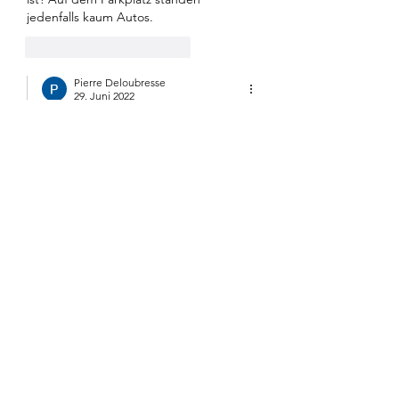
jedenfalls kaum Autos. 
Gefällt mir
Antworten
Pierre Deloubresse
29. Juni 2022
Antwort an
a. skrziepietz
https://www.spiegel.de/ausland/ukrain
e-russland-news-am-mittwoch-
litauens-praesident-pocht-auf-
staerkere-nato-praesenz-im-baltikum-
a-dff4d19c-e792-4391-b1c1-
483aa45dc3f9
Gefällt mir
Antworten
a. skrziepietz
28. Mai 2022
https://t.me/martinsellnerIB/12416
Was machen Ukrainer im wehrfähigen 
Alter in Wien? Sollten sie nicht an der 