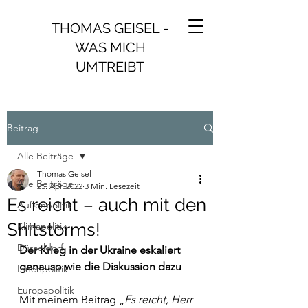
THOMAS GEISEL -
WAS MICH
UMTREIBT
Beitrag
Alle Beiträge
Thomas Geisel
Alle Beiträge
25. Apr. 2022
3 Min. Lesezeit
Es reicht – auch mit den
Außenpolitik
Shitstorms!
Klimapolitik
Düsseldorf
Der Krieg in der Ukraine eskaliert 
genauso wie die Diskussion dazu
Innenpolitik
Europapolitik
Mit meinem Beitrag „
Es reicht, Herr 