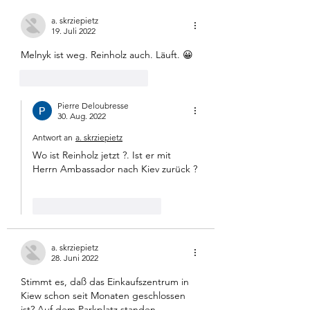
entschieden, den Antrag
zielgerichteter sein s
a. skrziepietz
des BSW, das Bu
die Art, wie bislang
19. Juli 2022
Haushaltsmittel der 
Melnyk ist weg. Reinholz auch. Läuft. 😀
Gefällt mir
Antworten
Pierre Deloubresse
30. Aug. 2022
Antwort an
a. skrziepietz
Wo ist Reinholz jetzt ?. Ist er mit 
Herrn Ambassador nach Kiev zurück ?
Gefällt mir
Antworten
a. skrziepietz
28. Juni 2022
Stimmt es, daß das Einkaufszentrum in 
Kiew schon seit Monaten geschlossen 
ist? Auf dem Parkplatz standen 