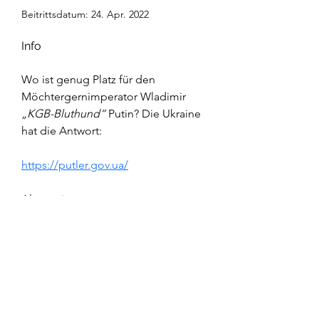
Beitrittsdatum: 24. Apr. 2022
Info
Wo ist genug Platz für den 
Möchtergernimperator Wladimir
„KGB-Bluthund“ 
Putin? Die Ukraine 
hat die Antwort:
https://putler.gov.ua/
Alternative:
https://germany.mfa.gov.ua/de/new
s/hilfe-fur-die-ukraine-sonderkonto-
der-botschaft