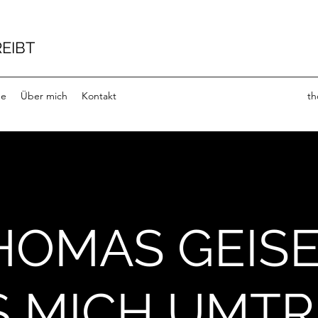
EIBT
ge
Über mich
Kontakt
th
OMAS GEISE
 MICH UMTR