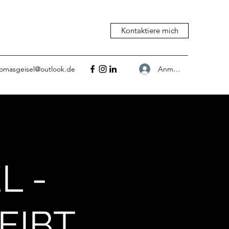
Kontaktiere mich
Anmelden
omasgeisel@outlook.de
L -
EIBT