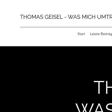
THOMAS GEISEL - WAS MICH UMTR
Start
Letzte Beiträ
TH
WAS