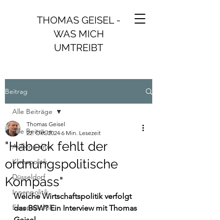
THOMAS GEISEL -
WAS MICH
UMTREIBT
Beitrag
Alle Beiträge
Thomas Geisel
Alle Beiträge
22. Okt. 2024
6 Min. Lesezeit
"Habeck fehlt der
Außenpolitik
ordnungspolitische
Klimapolitik
Düsseldorf
Kompass"
Innenpolitik
Welche Wirtschaftspolitik verfolgt 
Europapolitik
das BSW? Ein Interview mit Thomas 
Geisel