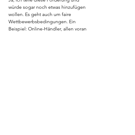
würde sogar noch etwas hinzufügen 
wollen. Es geht auch um faire 
Wettbewerbsbedingungen. Ein 
Beispiel: Online-Händler, allen voran 
Amazon sind die größten 
Konkurrenten des stationären 
Einzelhandels. Der stationäre 
Einzelhandel zahlt seine Steuern in 
Deutschland, Gewerbesteuer an die 
Kommune und die Miete für sein 
Ladenlokal. Amazon hingegen sucht 
sich eine Steueroase, wo praktisch 
keine Unternehmenssteuern gezahlt 
werden, zahlt keine örtliche 
Gewerbesteuer und nutzt 
unentgeltlich den öffentlichen 
Straßenraum, um seine Waren 
auszuliefern. Das ist nicht nur 