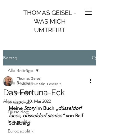
THOMAS GEISEL -
WAS MICH
UMTREIBT
Beitrag
Alle Beiträge
Thomas Geisel
Alle Beiträge
9. Mai 2022
2 Min. Lesezeit
Das Fortuna-Eck
Außenpolitik
Aktualisiert:
10. Mai 2022
Klimapolitik
Meine 
Story
 im Buch „
düsseldorf 
Düsseldorf
faces, düsseldorf stories“ 
von Ralf 
Innenpolitik
Schilberg
Europapolitik