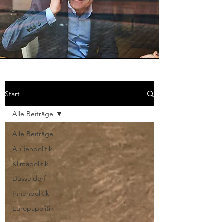
Start
Alle Beiträge
Alle Beiträge
Außenpolitik
Klimapolitik
Düsseldorf
Innenpolitik
Europapolitik