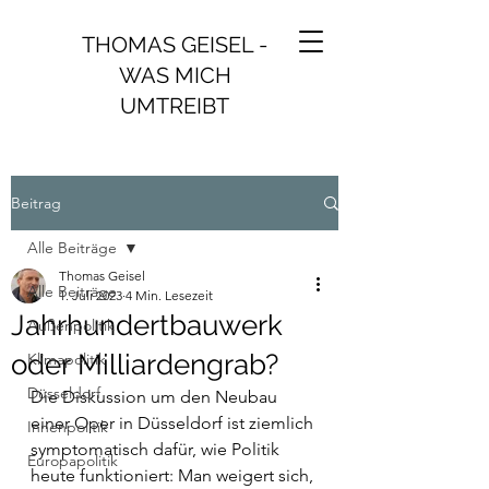
THOMAS GEISEL -
WAS MICH
UMTREIBT
Beitrag
Alle Beiträge
Thomas Geisel
Alle Beiträge
1. Juli 2023
4 Min. Lesezeit
Jahrhundertbauwerk
Außenpolitik
oder Milliardengrab?
Klimapolitik
Düsseldorf
Die Diskussion um den Neubau 
einer Oper in Düsseldorf ist ziemlich 
Innenpolitik
symptomatisch dafür, wie Politik 
Europapolitik
heute funktioniert: Man weigert sich, 