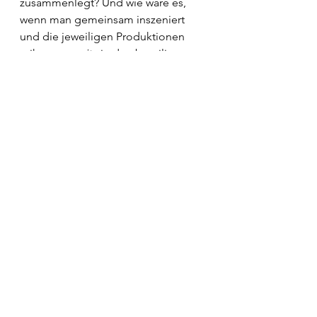
zusammenlegt? Und wie wäre es, 
wenn man gemeinsam inszeniert 
und die jeweiligen Produktionen 
reihum 
en suite
 in den beteiligten 
Opernhäusern aufführt? Die dadurch 
ermöglichten Kostensenkungen 
dürften beachtlich sein und gingen 
gerade nicht zulasten der 
künstlerischen Qualität. 
Natürlich würde eine solche Reform 
einen radikalen Bruch mit 
liebgewonnenen Traditionen 
bedeuten. Aber die im 
Zusammenhang mit dem Neubau 
der Düsseldorfer Oper – aber auch 
der erforderlichen Sanierung der 
Opernhäuser in Köln oder Duisburg 
– diskutierten Kosten rechtfertigen 