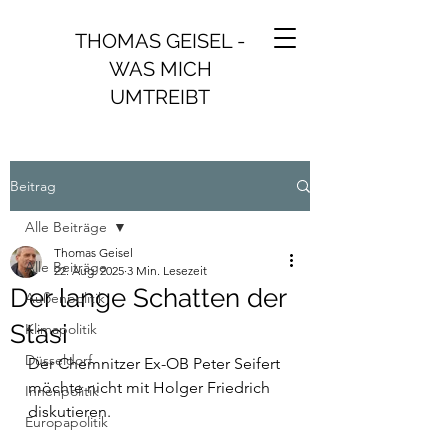
THOMAS GEISEL -
WAS MICH
UMTREIBT
Beitrag
Alle Beiträge
Thomas Geisel
Alle Beiträge
22. Aug. 2025
3 Min. Lesezeit
Der lange Schatten der
Außenpolitik
Stasi
Klimapolitik
Düsseldorf
Der Chemnitzer Ex-OB Peter Seifert 
möchte nicht mit Holger Friedrich 
Innenpolitik
diskutieren.
Europapolitik