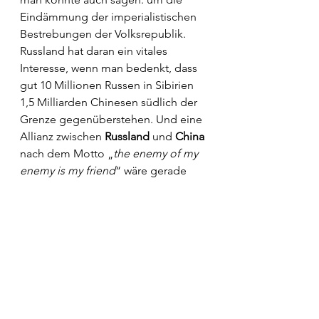
Eindämmung der imperialistischen 
Bestrebungen der Volksrepublik. 
Russland hat daran ein vitales 
Interesse, wenn man bedenkt, dass 
gut 10 Millionen Russen in Sibirien 
1,5 Milliarden Chinesen südlich der 
Grenze gegenüberstehen. Und eine 
Allianz zwischen 
Russland
 und 
China
nach dem Motto „
the enemy of my 
enemy is my friend
“ wäre gerade 
unter dem Gesichtspunkt der 
Energieversorgungssicherheit für 
Deutschland verhängnisvoll. 
Man mag sich nur einmal vorstellen, 
wie groß das Geschrei gewesen 
wäre, hätte 
Moskau
 die Milliarden, 
die 
Nord Stream 2
 gekostet hat, in 