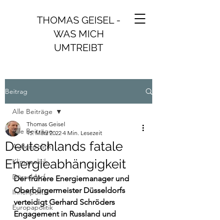
THOMAS GEISEL -
WAS MICH
UMTREIBT
Beitrag
Alle Beiträge
Thomas Geisel
Alle Beiträge
15. März 2022
4 Min. Lesezeit
Deutschlands fatale
Außenpolitik
Energieabhängigkeit
Klimapolitik
Düsseldorf
Der frühere Energiemanager und 
Oberbürgermeister Düsseldorfs 
Innenpolitik
verteidigt Gerhard Schröders 
Europapolitik
Engagement in Russland und 