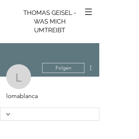
THOMAS GEISEL -
WAS MICH
UMTREIBT
Weitere Optionen
Folgen
lomablanca
lomablanca