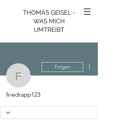
THOMAS GEISEL -
WAS MICH
UMTREIBT
Weitere Optionen
Folgen
friedrapp123
friedrapp123