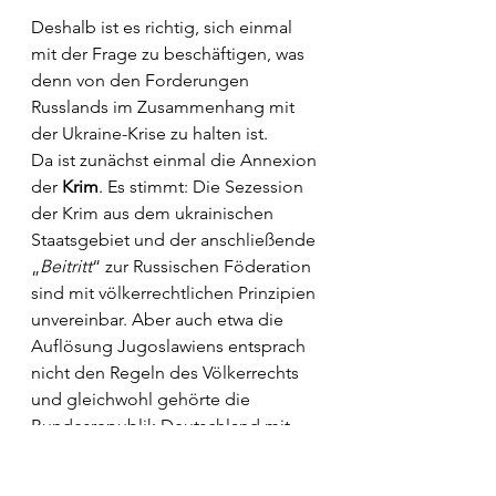
Deshalb ist es richtig, sich einmal 
mit der Frage zu beschäftigen, was 
denn von den Forderungen 
Russlands im Zusammenhang mit 
der Ukraine-Krise zu halten ist. 
Da ist zunächst einmal die Annexion 
der 
Krim
. Es stimmt: Die Sezession 
der Krim aus dem ukrainischen 
Staatsgebiet und der anschließende 
„
Beitritt
“ zur Russischen Föderation 
sind mit völkerrechtlichen Prinzipien 
unvereinbar. Aber auch etwa die 
Auflösung Jugoslawiens entsprach 
nicht den Regeln des Völkerrechts 
und gleichwohl gehörte die 
Bundesrepublik Deutschland mit 
Außenminister 
Hans Dietrich 
Genscher
 zu den ersten Staaten, die 