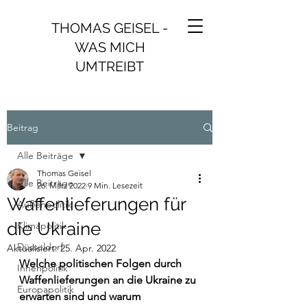
THOMAS GEISEL -
WAS MICH
UMTREIBT
Beitrag
Alle Beiträge
Thomas Geisel
Alle Beiträge
26. März 2022
9 Min. Lesezeit
Waffenlieferungen für
Außenpolitik
die Ukraine
Klimapolitik
Düsseldorf
Aktualisiert:
25. Apr. 2022
Welche politischen Folgen durch 
Innenpolitik
Waffenlieferungen an die Ukraine zu 
Europapolitik
erwarten sind und warum 